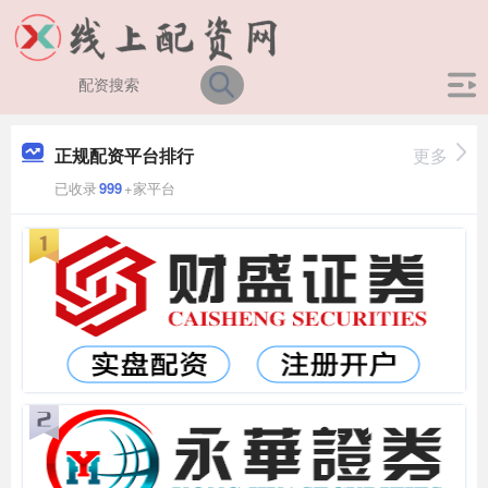
正规配资平台排行
更多
已收录
999
+家平台