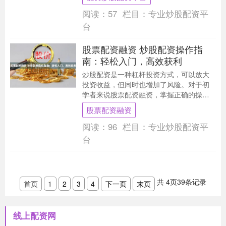
投资。....
阅读：
57
栏目：
专业炒股配资平
台
股票配资融资 炒股配资操作指
南：轻松入门，高效获利
炒股配资是一种杠杆投资方式，可以放大
投资收益，但同时也增加了风险。对于初
学者来说股票配资融资，掌握正确的操作
指南至关重要。 温州配资股票的门槛极
股票配资融资
低，一般只需缴纳....
阅读：
96
栏目：
专业炒股配资平
台
共
4
页
39
条记录
首页
1
2
3
4
下一页
末页
线上配资网