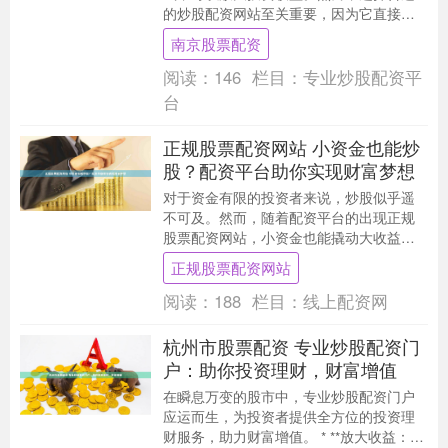
的炒股配资网站至关重要，因为它直接影
响到投资者的资金安全和收益率。 1. 杠杆
南京股票配资
效应：股票....
阅读：
146
栏目：
专业炒股配资平
台
正规股票配资网站 小资金也能炒
股？配资平台助你实现财富梦想
对于资金有限的投资者来说，炒股似乎遥
不可及。然而，随着配资平台的出现正规
股票配资网站，小资金也能撬动大收益，
实现财富梦想。 1. 选择配资平台：选择一
正规股票配资网站
个可靠的、....
阅读：
188
栏目：
线上配资网
杭州市股票配资 专业炒股配资门
户：助你投资理财，财富增值
在瞬息万变的股市中，专业炒股配资门户
应运而生，为投资者提供全方位的投资理
财服务，助力财富增值。 * **放大收益：**