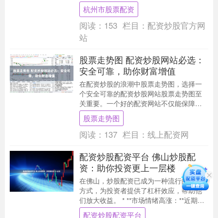
配资可以放大资金，提高潜在收益率。 **
杭州市股票配资
什....
阅读：
153
栏目：
配资炒股官方网
站
股票走势图 配资炒股网站必选：
安全可靠，助你财富增值
在配资炒股的浪潮中股票走势图，选择一
个安全可靠的配资炒股网站股票走势图至
关重要。一个好的配资网站不仅能保障资
金安全，还能提供专业服务，助你财富增
股票走势图
值。 但配资股的....
阅读：
137
栏目：
线上配资网
配资炒股配资平台 佛山炒股配
资：助你投资更上一层楼
在佛山，炒股配资已成为一种流行的投资
方式，为投资者提供了杠杆效应，帮助他
们放大收益。 * **市场情绪高涨：**近期股
市持续上涨，投资者信心高涨，纷纷入场
配资炒股配资平台