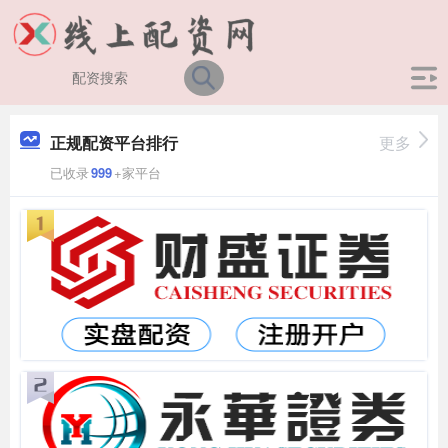
正规配资平台排行
更多
已收录
999
+家平台