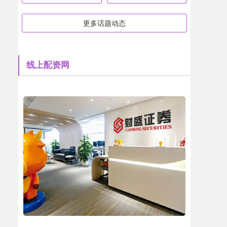
更多话题动态
线上配资网