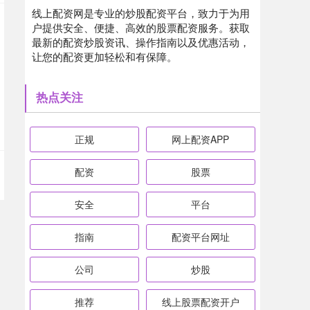
线上配资网是专业的炒股配资平台，致力于为用
户提供安全、便捷、高效的股票配资服务。获取
最新的配资炒股资讯、操作指南以及优惠活动，
让您的配资更加轻松和有保障。
热点关注
正规
网上配资APP
配资
股票
安全
平台
指南
配资平台网址
公司
炒股
推荐
线上股票配资开户