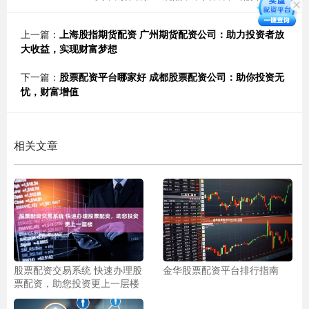
上一篇：
上海股指期货配资 广州期货配资公司：助力投资者放
大收益，实现财富梦想
下一篇：
股票配资平台哪家好 成都股票配资公司：助你投资无
忧，财富增值
相关文章
股票配资交易系统 快速办理股
金华股票配资平台排行指南
票配资，助您投资更上一层楼