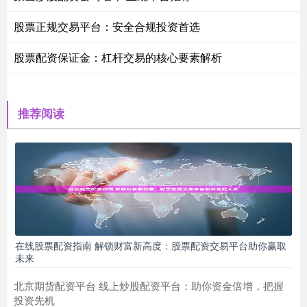
股票正规交易平台：安全合规投资首选
股票配资保证金：杠杆交易的核心要素解析
推荐阅读
在线股票配资指南 解锁财富新高度：股票配资交易平台助你赢取
未来
北京期货配资平台 线上炒股配资平台：助你资金倍增，把握
投资先机