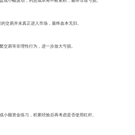
盘或小幅波动，利息成本将不断累积，最终导致亏损。
资者的交易并未真正进入市场，最终血本无归。
繁交易等非理性行为，进一步放大亏损。
或小额资金练习，积累经验后再考虑是否使用杠杆。