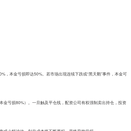
0%，本金亏损即达50%。若市场出现连续下跌或“黑天鹅”事件，本金可
本金亏损80%）。一旦触及平仓线，配资公司有权强制卖出持仓，投资