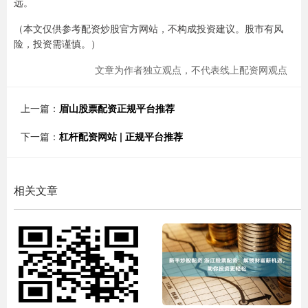
远。
（本文仅供参考配资炒股官方网站，不构成投资建议。股市有风
险，投资需谨慎。）
文章为作者独立观点，不代表线上配资网观点
上一篇：
眉山股票配资正规平台推荐
下一篇：
杠杆配资网站 | 正规平台推荐
相关文章