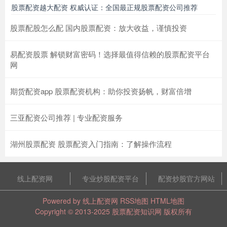
股票配资越大配资 权威认证：全国最正规股票配资公司推荐
股票配股怎么配 国内股票配资：放大收益，谨慎投资
易配资股票 解锁财富密码！选择最值得信赖的股票配资平台
网
期货配资app 股票配资机构：助你投资扬帆，财富倍增
三亚配资公司推荐 | 专业配资服务
湖州股票配资 股票配资入门指南：了解操作流程
线上配资网
专业炒股配资平台
配资炒股官方网站
Powered by
线上配资网
RSS地图
HTML地图
Copyright
© 2013-2025
股票配资知识网
版权所有