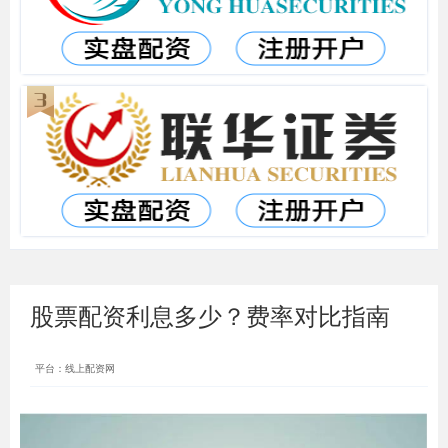
股票配资利息多少？费率对比指南
平台：线上配资网