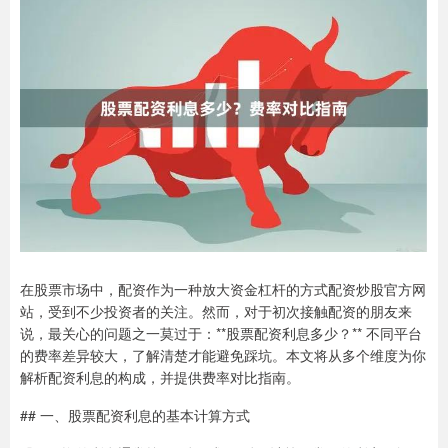
在股票市场中，配资作为一种放大资金杠杆的方式配资炒股官方网
站，受到不少投资者的关注。然而，对于初次接触配资的朋友来
说，最关心的问题之一莫过于：**股票配资利息多少？** 不同平台
的费率差异较大，了解清楚才能避免踩坑。本文将从多个维度为你
解析配资利息的构成，并提供费率对比指南。
## 一、股票配资利息的基本计算方式