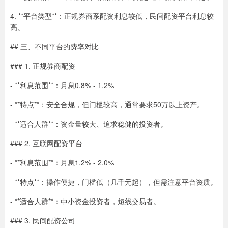
4. **平台类型**：正规券商系配资利息较低，民间配资平台利息较
高。
## 三、不同平台的费率对比
### 1. 正规券商配资
- **利息范围**：月息0.8% - 1.2%
- **特点**：安全合规，但门槛较高，通常要求50万以上资产。
- **适合人群**：资金量较大、追求稳健的投资者。
### 2. 互联网配资平台
- **利息范围**：月息1.2% - 2.0%
- **特点**：操作便捷，门槛低（几千元起），但需注意平台资质。
- **适合人群**：中小资金投资者，短线交易者。
### 3. 民间配资公司