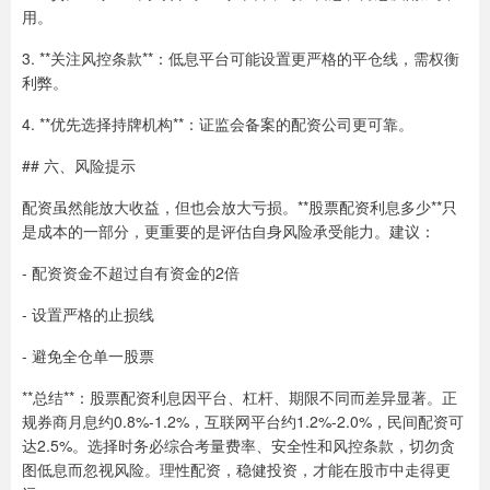
用。
3. **关注风控条款**：低息平台可能设置更严格的平仓线，需权衡
利弊。
4. **优先选择持牌机构**：证监会备案的配资公司更可靠。
## 六、风险提示
配资虽然能放大收益，但也会放大亏损。**股票配资利息多少**只
是成本的一部分，更重要的是评估自身风险承受能力。建议：
- 配资资金不超过自有资金的2倍
- 设置严格的止损线
- 避免全仓单一股票
**总结**：股票配资利息因平台、杠杆、期限不同而差异显著。正
规券商月息约0.8%-1.2%，互联网平台约1.2%-2.0%，民间配资可
达2.5%。选择时务必综合考量费率、安全性和风控条款，切勿贪
图低息而忽视风险。理性配资，稳健投资，才能在股市中走得更