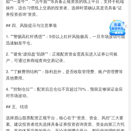
如**一直牛**、**点牛股**等具备正规资质的线上平台，支持手机端
操作，适合习惯线上交易的投资者。选择时需确认其是否具备“证
券投资咨询”资质。
## 四、风险提示与注意事项
1. **警惕高杠杆诱惑**：5倍以上杠杆风险极高，一旦市场波动可能
迅速触发平仓。
2. **避免“虚拟盘”陷阱**：正规配资资金需真实进入证券公司账
户，可通过券商端查询交易记录。
3. **了解费用结构**：除利息外，是否收取管理费、账户管理费等
其他费用。
4. **控制仓位**：配资后总仓位不宜超过70%，预留足够保证金应
对市场波动。
## 五、结语
选择眉山股票配资正规平台，核心在于“资质、资金、风控”三大要
素。建议投资者优先选择具备证券投资咨询资质、资金由第三方托
管、风控体系完善的平台。无论选择哪个平台，都应保持理性投资