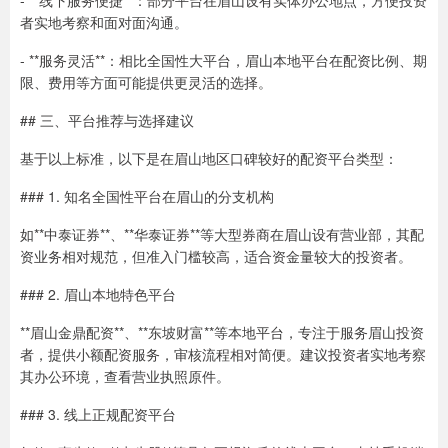
- **线下服务便捷**：部分平台在眉山设有实体办公地点，方便投资
者实地考察和面对面沟通。
- **服务灵活**：相比全国性大平台，眉山本地平台在配资比例、期
限、费用等方面可能提供更灵活的选择。
## 三、平台推荐与选择建议
基于以上标准，以下是在眉山地区口碑较好的配资平台类型：
### 1. 知名全国性平台在眉山的分支机构
如**中泰证券**、**华泰证券**等大型券商在眉山设有营业部，其配
资业务相对规范，但准入门槛较高，适合资金量较大的投资者。
### 2. 眉山本地特色平台
**眉山金鼎配资**、**东坡财富**等本地平台，专注于服务眉山投资
者，提供小额配资服务，审核流程相对简便。建议投资者实地考察
其办公环境，查看营业执照原件。
### 3. 线上正规配资平台