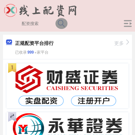
正规配资平台排行
更多
已收录
999
+家平台