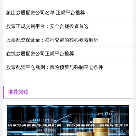
象山炒股配资公司名单 正规平台推荐
股票正规交易平台：安全合规投资首选
股票配资保证金：杠杆交易的核心要素解析
在线炒股配资公司正规平台推荐
股票配资平仓规则：风险预警与强制平仓条件
推荐阅读