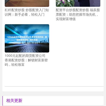
杠杆配资炒股 炒股配资入门知
配资平台炒股配资炒股 福辰股
识网：新手必看，轻松入门
票配资：助您把握市场先机，
实现财富增值
1000元起配的期货配资公司
香港配资炒股：解锁财富新密
码，轻松致富
相关更新