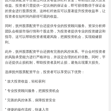
收益。投资者只需提供一定比例的保证金，即可获得数倍于保证金
的资金进行股票投资。这种杠杆效应可以显著提升投资收益率，让
投资者在短时间内获得可观的收益。
同时，抚州股票配资平台还提供专业的投资顾问服务。资深分析师
团队会根据市场行情和个股走势，为投资者提供专业的投资建议和
指导。这可以帮助投资者规避风险，把握投资机会，实现稳健获
利。
此外，抚州股票配资平台还拥有完善的风控体系。平台会对投资者
的风险承受能力进行严格评估，并设定合理的杠杆倍数。同时，平
台还提供止损机制，帮助投资者及时止损，避免出现重大损失。
选择抚州股票配资平台，投资者可以享受以下优势：
* 放大投资收益，轻松获利
* 专业投资顾问服务，把握投资机会
* 完善的风控体系，保障投资安全
* 便捷的操作流程，快速入市