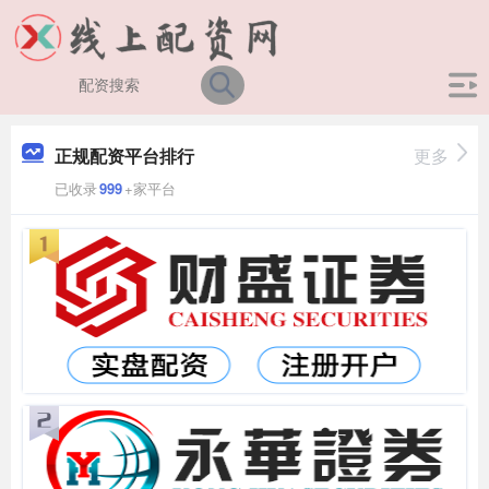
正规配资平台排行
更多
已收录
999
+家平台