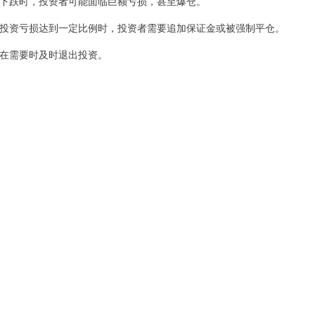
市场下跌时，投资者可能面临巨额亏损，甚至爆仓。
，当投资亏损达到一定比例时，投资者需要追加保证金或被强制平仓。
难以在需要时及时退出投资。