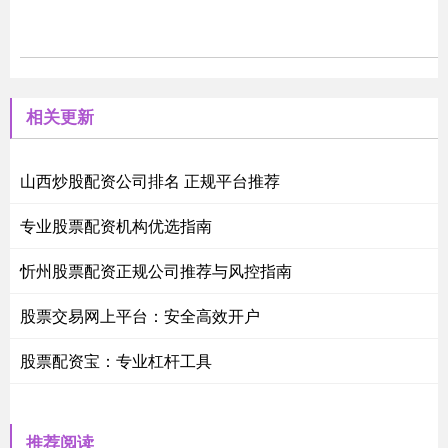
相关更新
山西炒股配资公司排名 正规平台推荐
专业股票配资机构优选指南
忻州股票配资正规公司推荐与风控指南
股票交易网上平台：安全高效开户
股票配资宝：专业杠杆工具
推荐阅读