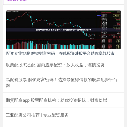
配资专业炒股 解锁财富密码：在线配资炒股平台助你赢战股市
股票配股怎么配 国内股票配资：放大收益，谨慎投资
易配资股票 解锁财富密码！选择最值得信赖的股票配资平台
网
期货配资app 股票配资机构：助你投资扬帆，财富倍增
三亚配资公司推荐 | 专业配资服务