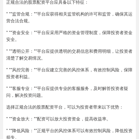
正规合法的股票配资平台应具备以下特征：
* **监管合规：**平台应获得相关监管机构的许可和监管，确保其运
营合法合规。
* **资金安全：**平台应采用严格的资金管理制度，保障投资者资金
安全。
* **透明公开：**平台应提供透明的交易信息和费用明细，让投资者
清楚了解交易情况。
* **风控完善：**平台应建立完善的风控体系，有效控制风险，保障
投资者利益。
* **客服专业：**平台应提供专业的客服服务，及时解答投资者疑
问，解决投资问题。
选择正规合法的股票配资平台，可以为投资者带来以下优势：
* **资金放大：**配资可以放大投资资金，提高收益率。
* **降低风险：**正规平台的风控体系可以有效控制风险，降低投资
损失。