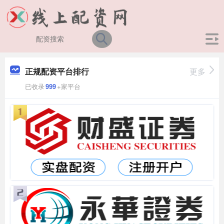
正规配资平台排行
更多
已收录
999
+家平台